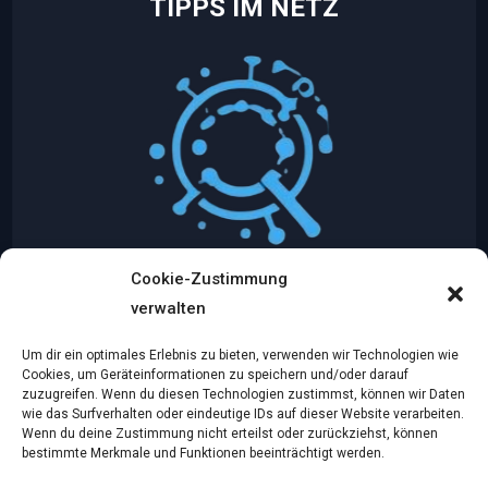
TIPPS IM NETZ
Cookie-Zustimmung
Mythologische Abenteuer in der Welt der
verwalten
Künstlichen Intelligenz…
Um dir ein optimales Erlebnis zu bieten, verwenden wir Technologien wie
Dez. 2, 2024
Cookies, um Geräteinformationen zu speichern und/oder darauf
zuzugreifen. Wenn du diesen Technologien zustimmst, können wir Daten
wie das Surfverhalten oder eindeutige IDs auf dieser Website verarbeiten.
Ein virtueller Traum am wilden Strand
Wenn du deine Zustimmung nicht erteilst oder zurückziehst, können
bestimmte Merkmale und Funktionen beeinträchtigt werden.
Dez. 2, 2024