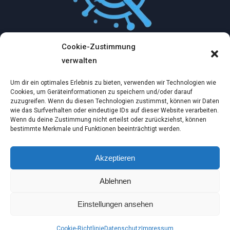
Cookie-Zustimmung
Mythologische Abenteuer in der Welt der
verwalten
Künstlichen Intelligenz…
Um dir ein optimales Erlebnis zu bieten, verwenden wir Technologien wie
Dez. 2, 2024
Cookies, um Geräteinformationen zu speichern und/oder darauf
zuzugreifen. Wenn du diesen Technologien zustimmst, können wir Daten
wie das Surfverhalten oder eindeutige IDs auf dieser Website verarbeiten.
Ein virtueller Traum am wilden Strand
Wenn du deine Zustimmung nicht erteilst oder zurückziehst, können
bestimmte Merkmale und Funktionen beeinträchtigt werden.
Dez. 2, 2024
Akzeptieren
Die Möglichkeiten der Künstlichen Intelligenz:
Ablehnen
Bilder, Videos und…
Nov. 14, 2024
Einstellungen ansehen
© 2026 Tipps im Netz by IntelliCreative
Cookie-Richtlinie
Datenschutz
Impressum