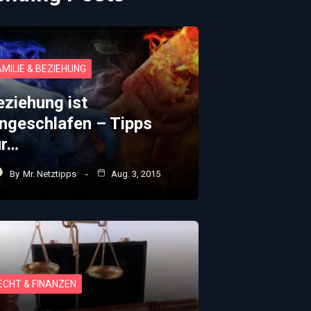
AMILIE & BEZIEHUNG
eziehung ist
ingeschlafen – Tipps
ür…
By
Mr. Netztipps
Aug. 3, 2015
ECHT & FINANZEN