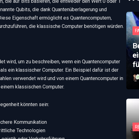
 die auf Bits basieren, die entweder den Wert 0 oder 1
annte Qubits, die dank Quantenüberlagerung und
 Diese Eigenschaft ermöglicht es Quantencomputern,
urchzuführen, die klassische Computer benötigen würden.
F
B
e
ndet wird, um zu beschreiben, wenn ein Quantencomputer
f
als ein klassischer Computer. Ein Beispiel dafür ist der
 Zahlen verwendet wird und von einem Quantencomputer in
n einem klassischen Computer.
egenheit könnten sein:
sichere Kommunikation
R
rittliche Technologien
Logistik oder Verkehrsführung