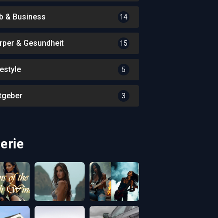
b & Business
14
rper & Gesundheit
15
festyle
5
tgeber
3
erie