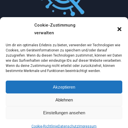
Cookie-Zustimmung
Mythologische Abenteuer in der Welt der
verwalten
Künstlichen Intelligenz…
Um dir ein optimales Erlebnis zu bieten, verwenden wir Technologien wie
Dez. 2, 2024
Cookies, um Geräteinformationen zu speichern und/oder darauf
zuzugreifen. Wenn du diesen Technologien zustimmst, können wir Daten
wie das Surfverhalten oder eindeutige IDs auf dieser Website verarbeiten.
Ein virtueller Traum am wilden Strand
Wenn du deine Zustimmung nicht erteilst oder zurückziehst, können
bestimmte Merkmale und Funktionen beeinträchtigt werden.
Dez. 2, 2024
Akzeptieren
Die Möglichkeiten der Künstlichen Intelligenz:
Ablehnen
Bilder, Videos und…
Nov. 14, 2024
Einstellungen ansehen
© 2026 Tipps im Netz by IntelliCreative
Cookie-Richtlinie
Datenschutz
Impressum