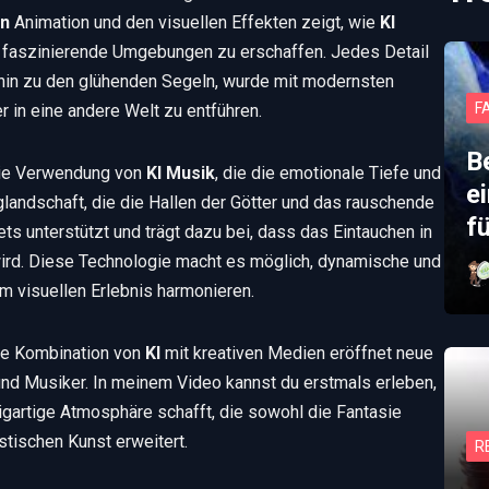
en
Animation und den visuellen Effekten zeigt, wie
KI
 faszinierende Umgebungen zu erschaffen. Jedes Detail
 hin zu den glühenden Segeln, wurde mit modernsten
F
r in eine andere Welt zu entführen.
B
die Verwendung von
KI Musik
, die die emotionale Tiefe und
e
glandschaft, die die Hallen der Götter und das rauschende
f
ts unterstützt und trägt dazu bei, dass das Eintauchen in
ird. Diese Technologie macht es möglich, dynamische und
m visuellen Erlebnis harmonieren.
Die Kombination von
KI
mit kreativen Medien eröffnet neue
und Musiker. In meinem Video kannst du erstmals erleben,
zigartige Atmosphäre schafft, die sowohl die Fantasie
stischen Kunst erweitert.
R