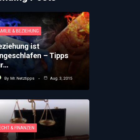
AMILIE & BEZIEHUNG
eziehung ist
ingeschlafen – Tipps
ür…
By
Mr. Netztipps
Aug. 3, 2015
ECHT & FINANZEN