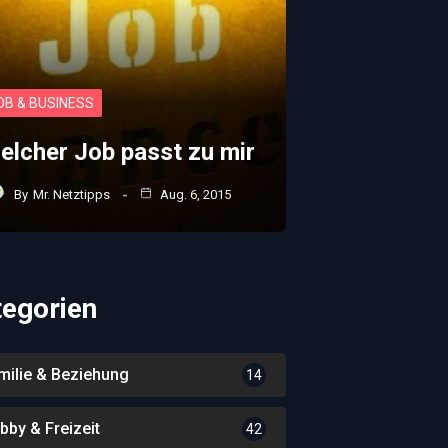
OB & BUSINESS
elcher Job passt zu mir
By
Mr. Netztipps
Aug. 6, 2015
tegorien
milie & Beziehung
14
bby & Freizeit
42