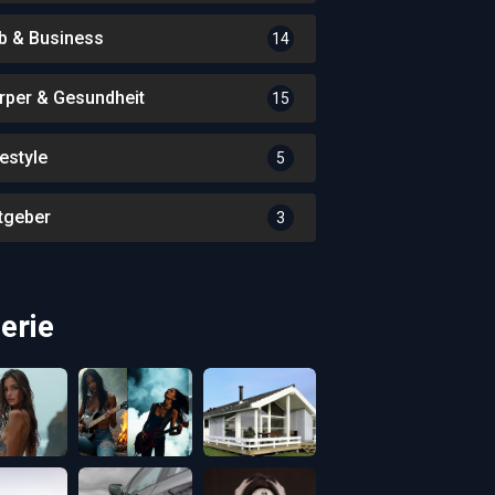
b & Business
14
rper & Gesundheit
15
festyle
5
tgeber
3
erie