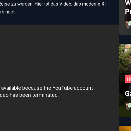
W
 Reise zu werden. Hier ist das Video, das moderne
KI
-
P
rbindet:
H
G