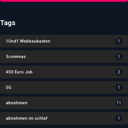
Tags
1Und1 Webbaukasten
1
3commas
1
450 Euro Job
2
5G
1
abnehmen
11
abnehmen im schlaf
1