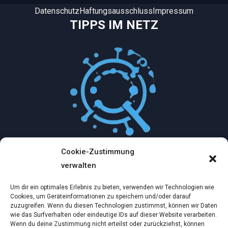
Datenschutz
Haftungsausschluss
Impressum
TIPPS IM NETZ
Cookie-Zustimmung
Mythologische Abenteuer in der Welt der
verwalten
Künstlichen Intelligenz…
Um dir ein optimales Erlebnis zu bieten, verwenden wir Technologien wie
Dez. 2, 2024
Cookies, um Geräteinformationen zu speichern und/oder darauf
zuzugreifen. Wenn du diesen Technologien zustimmst, können wir Daten
wie das Surfverhalten oder eindeutige IDs auf dieser Website verarbeiten.
Ein virtueller Traum am wilden Strand
Wenn du deine Zustimmung nicht erteilst oder zurückziehst, können