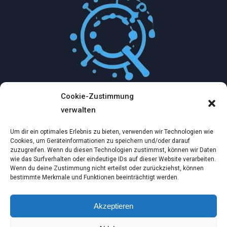
Cookie-Zustimmung
Mythologische Abenteuer in der Welt der
verwalten
Künstlichen Intelligenz…
Um dir ein optimales Erlebnis zu bieten, verwenden wir Technologien wie
Dez. 2, 2024
Cookies, um Geräteinformationen zu speichern und/oder darauf
zuzugreifen. Wenn du diesen Technologien zustimmst, können wir Daten
wie das Surfverhalten oder eindeutige IDs auf dieser Website verarbeiten.
Ein virtueller Traum am wilden Strand
Wenn du deine Zustimmung nicht erteilst oder zurückziehst, können
bestimmte Merkmale und Funktionen beeinträchtigt werden.
Dez. 2, 2024
Akzeptieren
Nordische Gemütlichkeit entdecken: