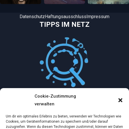
Datenschutz
Haftungsausschluss
Impressum
TIPPS IM NETZ
Cookie-Zustimmung
Mythologische Abenteuer in der Welt der
verwalten
Künstlichen Intelligenz…
Um dir ein optimales Erlebnis zu bieten, verwenden wir Technologien wie
Dez. 2, 2024
Cookies, um Geräteinformationen zu speichern und/oder darauf
zuzugreifen. Wenn du diesen Technologien zustimmst, können wir Daten