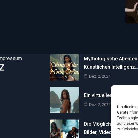
Impressum
Mythologische Abenteuer
Z
Künstlichen Intelligenz
Dez. 2, 2024
Ein virtueller Traum am 
Dez. 2, 2024
Um dir ein 
Geräteinfor
Technologie
Die Möglichkeiten der Kü
auf dieser 
zurückziehs
Bilder, Videos und…