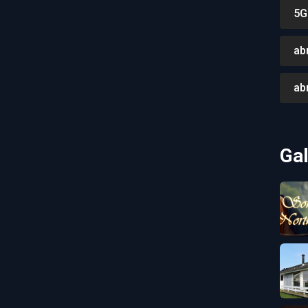
5G
ab
ab
Gal