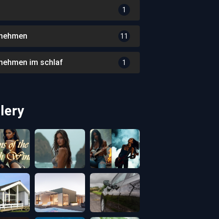
1
nehmen
11
nehmen im schlaf
1
lery