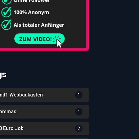
gs
nd1 Webbaukasten
1
ommas
1
0 Euro Job
2