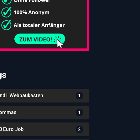
gs
nd1 Webbaukasten
1
ommas
1
0 Euro Job
2