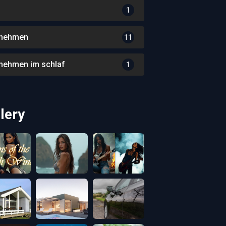
1
nehmen
11
nehmen im schlaf
1
lery