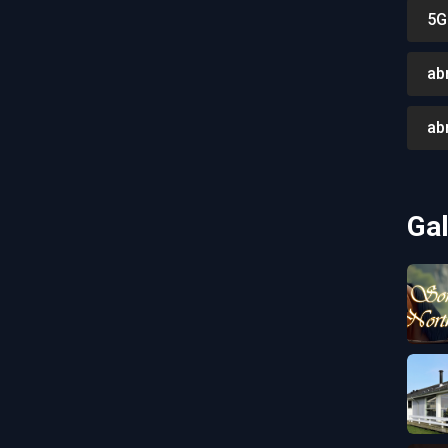
5G
ab
ab
Gal