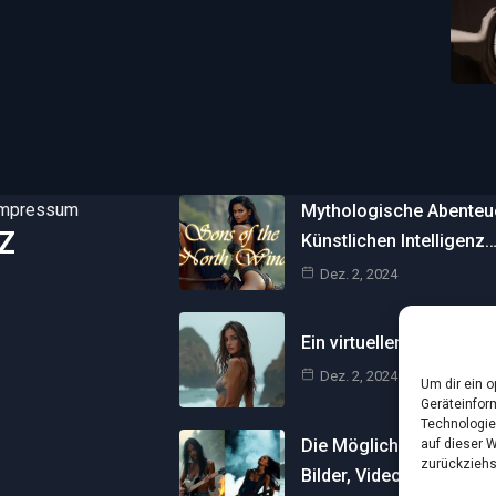
Impressum
Mythologische Abenteuer
Z
Künstlichen Intelligenz
Dez. 2, 2024
Ein virtueller Traum am 
Dez. 2, 2024
Um dir ein 
Geräteinfor
Technologie
Die Möglichkeiten der Kü
auf dieser 
zurückziehs
Bilder, Videos und…