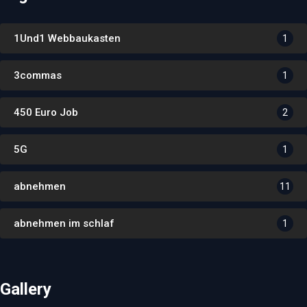
1Und1 Webbaukasten
1
3commas
1
450 Euro Job
2
5G
1
abnehmen
11
abnehmen im schlaf
1
Gallery