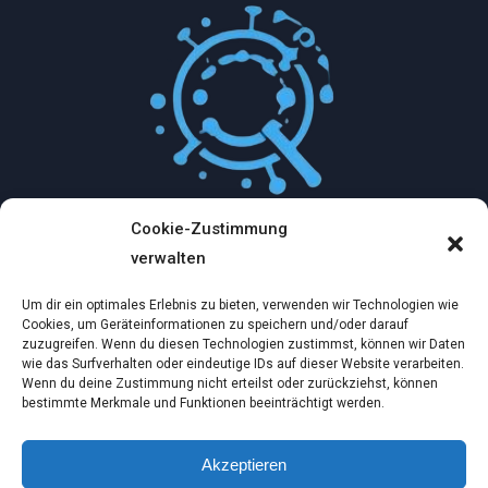
Cookie-Zustimmung
Mythologische Abenteuer in der Welt der
verwalten
Künstlichen Intelligenz…
Um dir ein optimales Erlebnis zu bieten, verwenden wir Technologien wie
Dez. 2, 2024
Cookies, um Geräteinformationen zu speichern und/oder darauf
zuzugreifen. Wenn du diesen Technologien zustimmst, können wir Daten
wie das Surfverhalten oder eindeutige IDs auf dieser Website verarbeiten.
Ein virtueller Traum am wilden Strand
Wenn du deine Zustimmung nicht erteilst oder zurückziehst, können
bestimmte Merkmale und Funktionen beeinträchtigt werden.
Dez. 2, 2024
Akzeptieren