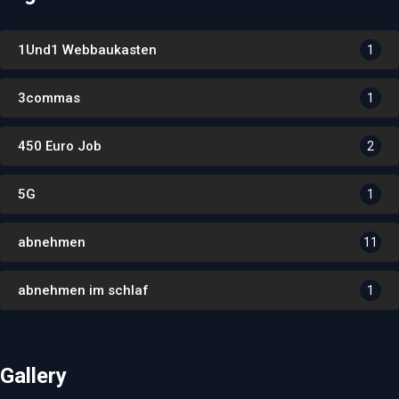
1Und1 Webbaukasten
1
3commas
1
450 Euro Job
2
5G
1
abnehmen
11
abnehmen im schlaf
1
Gallery