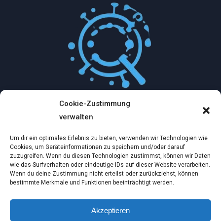
Cookie-Zustimmung
Mythologische Abenteuer in der Welt der
verwalten
Künstlichen Intelligenz…
Um dir ein optimales Erlebnis zu bieten, verwenden wir Technologien wie
Dez. 2, 2024
Cookies, um Geräteinformationen zu speichern und/oder darauf
zuzugreifen. Wenn du diesen Technologien zustimmst, können wir Daten
wie das Surfverhalten oder eindeutige IDs auf dieser Website verarbeiten.
Ein virtueller Traum am wilden Strand
Wenn du deine Zustimmung nicht erteilst oder zurückziehst, können
bestimmte Merkmale und Funktionen beeinträchtigt werden.
Dez. 2, 2024
Akzeptieren