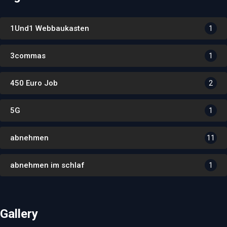
1Und1 Webbaukasten
1
3commas
1
450 Euro Job
2
5G
1
abnehmen
11
abnehmen im schlaf
1
Gallery