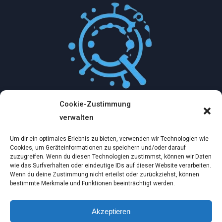
Cookie-Zustimmung
Mythologische Abenteuer in der Welt der
verwalten
Künstlichen Intelligenz…
Um dir ein optimales Erlebnis zu bieten, verwenden wir Technologien wie
Dez. 2, 2024
Cookies, um Geräteinformationen zu speichern und/oder darauf
zuzugreifen. Wenn du diesen Technologien zustimmst, können wir Daten
wie das Surfverhalten oder eindeutige IDs auf dieser Website verarbeiten.
Ein virtueller Traum am wilden Strand
Wenn du deine Zustimmung nicht erteilst oder zurückziehst, können
bestimmte Merkmale und Funktionen beeinträchtigt werden.
Dez. 2, 2024
Akzeptieren