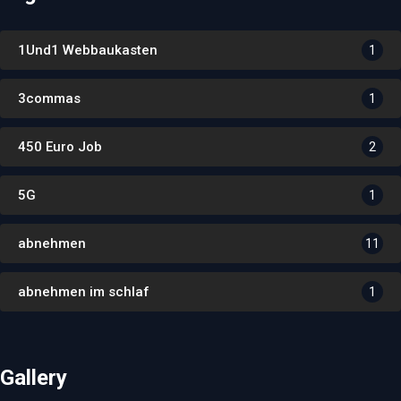
1Und1 Webbaukasten
1
3commas
1
450 Euro Job
2
5G
1
abnehmen
11
abnehmen im schlaf
1
Gallery