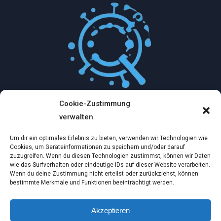
Cookie-Zustimmung
Mythologische Abenteuer in der Welt der
verwalten
Künstlichen Intelligenz…
Um dir ein optimales Erlebnis zu bieten, verwenden wir Technologien wie
Dez. 2, 2024
Cookies, um Geräteinformationen zu speichern und/oder darauf
zuzugreifen. Wenn du diesen Technologien zustimmst, können wir Daten
wie das Surfverhalten oder eindeutige IDs auf dieser Website verarbeiten.
Ein virtueller Traum am wilden Strand
Wenn du deine Zustimmung nicht erteilst oder zurückziehst, können
bestimmte Merkmale und Funktionen beeinträchtigt werden.
Dez. 2, 2024
Akzeptieren