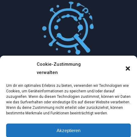
Cookie-Zustimmung
Mythologische Abenteuer in der Welt der
verwalten
Künstlichen Intelligenz…
Um dir ein optimales Erlebnis zu bieten, verwenden wir Technologien wie
Dez. 2, 2024
Cookies, um Geräteinformationen zu speichern und/oder darauf
zuzugreifen. Wenn du diesen Technologien zustimmst, können wir Daten
wie das Surfverhalten oder eindeutige IDs auf dieser Website verarbeiten.
Ein virtueller Traum am wilden Strand
Wenn du deine Zustimmung nicht erteilst oder zurückziehst, können
bestimmte Merkmale und Funktionen beeinträchtigt werden.
Dez. 2, 2024
Akzeptieren