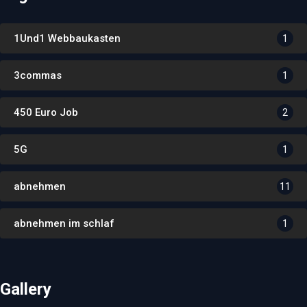
1Und1 Webbaukasten
1
3commas
1
450 Euro Job
2
5G
1
abnehmen
11
abnehmen im schlaf
1
Gallery