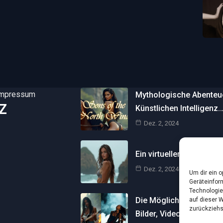
Impressum
Mythologische Abenteuer
Z
Künstlichen Intelligenz
Dez. 2, 2024
Ein virtueller Traum am 
Dez. 2, 2024
Um dir ein 
Geräteinfor
Technologie
Die Möglichkeiten der Kü
auf dieser 
zurückziehs
Bilder, Videos und…