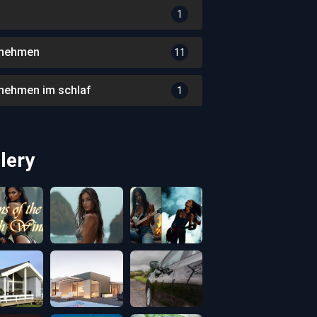
1
nehmen
11
nehmen im schlaf
1
lery