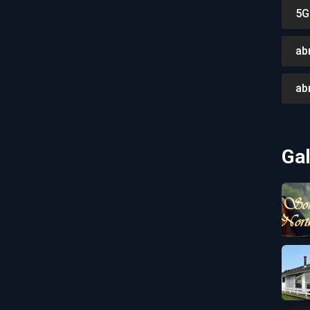
5G
ab
ab
Gal