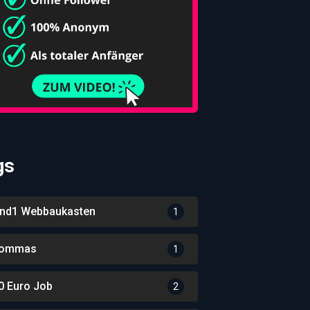
gs
nd1 Webbaukasten
1
ommas
1
0 Euro Job
2