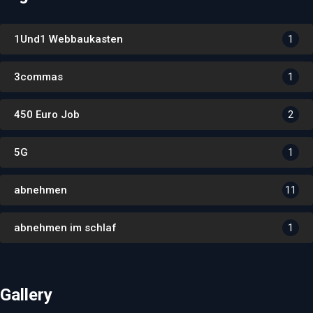
1Und1 Webbaukasten
1
3commas
1
450 Euro Job
2
5G
1
abnehmen
11
abnehmen im schlaf
1
Gallery