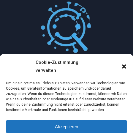
Cookie-Zustimmung
Mythologische Abenteuer in der Welt der
verwalten
Künstlichen Intelligenz…
Um dir ein optimales Erlebnis zu bieten, verwenden wir Technologien wie
Dez. 2, 2024
Cookies, um Geräteinformationen zu speichern und/oder darauf
zuzugreifen. Wenn du diesen Technologien zustimmst, können wir Daten
wie das Surfverhalten oder eindeutige IDs auf dieser Website verarbeiten.
Ein virtueller Traum am wilden Strand
Wenn du deine Zustimmung nicht erteilst oder zurückziehst, können
bestimmte Merkmale und Funktionen beeinträchtigt werden.
Dez. 2, 2024
Akzeptieren