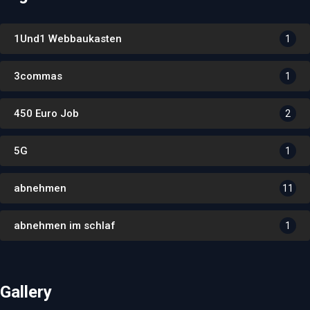
1Und1 Webbaukasten
1
3commas
1
450 Euro Job
2
5G
1
abnehmen
11
abnehmen im schlaf
1
Gallery