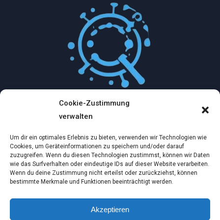
Cookie-Zustimmung
Mythologische Abenteuer in der Welt der
verwalten
Künstlichen Intelligenz…
Um dir ein optimales Erlebnis zu bieten, verwenden wir Technologien wie
Dez. 2, 2024
Cookies, um Geräteinformationen zu speichern und/oder darauf
zuzugreifen. Wenn du diesen Technologien zustimmst, können wir Daten
wie das Surfverhalten oder eindeutige IDs auf dieser Website verarbeiten.
Ein virtueller Traum am wilden Strand
Wenn du deine Zustimmung nicht erteilst oder zurückziehst, können
bestimmte Merkmale und Funktionen beeinträchtigt werden.
Dez. 2, 2024
Akzeptieren