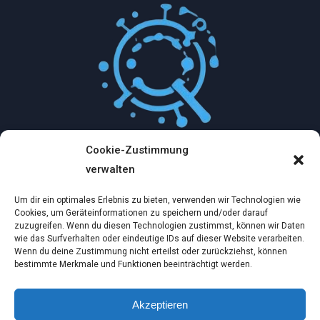
Cookie-Zustimmung
Mythologische Abenteuer in der Welt der
verwalten
Künstlichen Intelligenz…
Um dir ein optimales Erlebnis zu bieten, verwenden wir Technologien wie
Dez. 2, 2024
Cookies, um Geräteinformationen zu speichern und/oder darauf
zuzugreifen. Wenn du diesen Technologien zustimmst, können wir Daten
wie das Surfverhalten oder eindeutige IDs auf dieser Website verarbeiten.
Ein virtueller Traum am wilden Strand
Wenn du deine Zustimmung nicht erteilst oder zurückziehst, können
bestimmte Merkmale und Funktionen beeinträchtigt werden.
Dez. 2, 2024
Akzeptieren