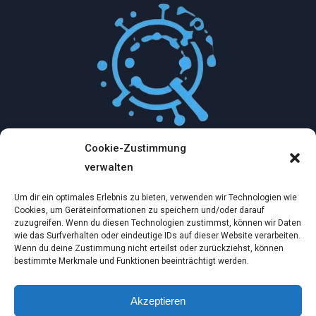
Cookie-Zustimmung
Mythologische Abenteuer in der Welt der
verwalten
Künstlichen Intelligenz…
Um dir ein optimales Erlebnis zu bieten, verwenden wir Technologien wie
Dez. 2, 2024
Cookies, um Geräteinformationen zu speichern und/oder darauf
zuzugreifen. Wenn du diesen Technologien zustimmst, können wir Daten
wie das Surfverhalten oder eindeutige IDs auf dieser Website verarbeiten.
Ein virtueller Traum am wilden Strand
Wenn du deine Zustimmung nicht erteilst oder zurückziehst, können
bestimmte Merkmale und Funktionen beeinträchtigt werden.
Dez. 2, 2024
Akzeptieren