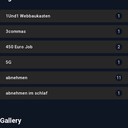
1Und1 Webbaukasten
1
3commas
1
450 Euro Job
2
5G
1
abnehmen
11
abnehmen im schlaf
1
Gallery