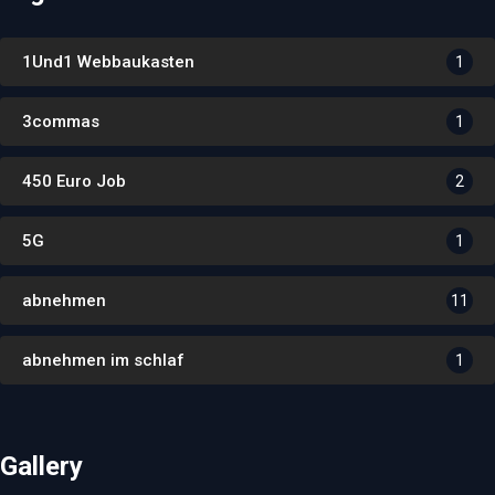
1Und1 Webbaukasten
1
3commas
1
450 Euro Job
2
5G
1
abnehmen
11
abnehmen im schlaf
1
Gallery