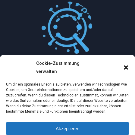
Cookie-Zustimmung
Mythologische Abenteuer in der Welt der
verwalten
Künstlichen Intelligenz…
Um dir ein optimales Erlebnis zu bieten, verwenden wir Technologien wie
Dez. 2, 2024
Cookies, um Geräteinformationen zu speichern und/oder darauf
zuzugreifen. Wenn du diesen Technologien zustimmst, können wir Daten
wie das Surfverhalten oder eindeutige IDs auf dieser Website verarbeiten.
Ein virtueller Traum am wilden Strand
Wenn du deine Zustimmung nicht erteilst oder zurückziehst, können
bestimmte Merkmale und Funktionen beeinträchtigt werden.
Dez. 2, 2024
Akzeptieren