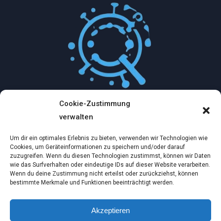
Cookie-Zustimmung
Mythologische Abenteuer in der Welt der
verwalten
Künstlichen Intelligenz…
Um dir ein optimales Erlebnis zu bieten, verwenden wir Technologien wie
Dez. 2, 2024
Cookies, um Geräteinformationen zu speichern und/oder darauf
zuzugreifen. Wenn du diesen Technologien zustimmst, können wir Daten
wie das Surfverhalten oder eindeutige IDs auf dieser Website verarbeiten.
Ein virtueller Traum am wilden Strand
Wenn du deine Zustimmung nicht erteilst oder zurückziehst, können
bestimmte Merkmale und Funktionen beeinträchtigt werden.
Dez. 2, 2024
Akzeptieren