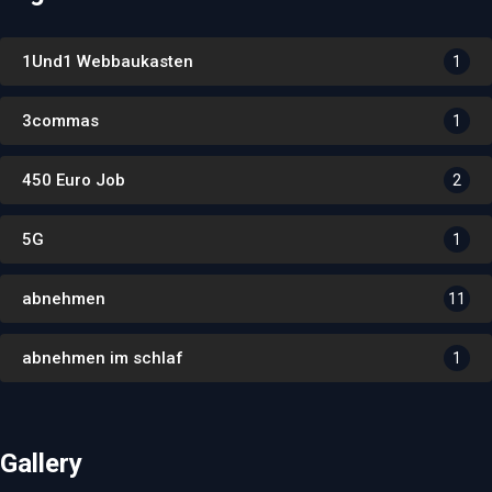
1Und1 Webbaukasten
1
3commas
1
450 Euro Job
2
5G
1
abnehmen
11
abnehmen im schlaf
1
Gallery