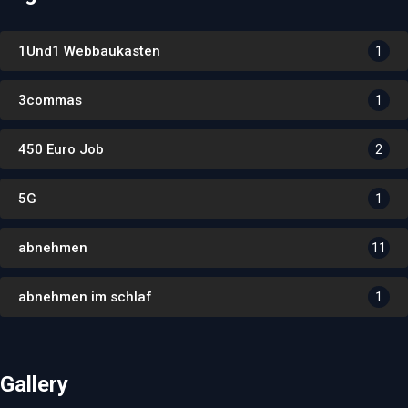
1Und1 Webbaukasten
1
3commas
1
450 Euro Job
2
5G
1
abnehmen
11
abnehmen im schlaf
1
Gallery