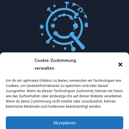
Cookie-Zustimmung
Mythologische Abenteuer in der Welt der
verwalten
Künstlichen Intelligenz…
Um dir ein optimales Erlebnis zu bieten, verwenden wir Technologien wie
Dez. 2, 2024
Cookies, um Geräteinformationen zu speichern und/oder darauf
zuzugreifen. Wenn du diesen Technologien zustimmst, können wir Daten
wie das Surfverhalten oder eindeutige IDs auf dieser Website verarbeiten.
Ein virtueller Traum am wilden Strand
Wenn du deine Zustimmung nicht erteilst oder zurückziehst, können
bestimmte Merkmale und Funktionen beeinträchtigt werden.
Dez. 2, 2024
Akzeptieren