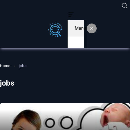
Menu
Home
jobs
jobs