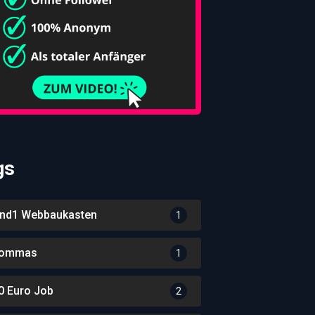
gs
nd1 Webbaukasten
1
ommas
1
0 Euro Job
2