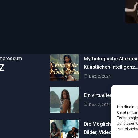
Impressum
Mythologische Abenteuer
Z
Künstlichen Intelligenz
Dez. 2, 2024
Ein virtueller Traum am 
Dez. 2, 2024
Um dir ein 
Geräteinfor
Technologie
Die Möglichkeiten der Kü
auf dieser 
zurückziehs
Bilder, Videos und…