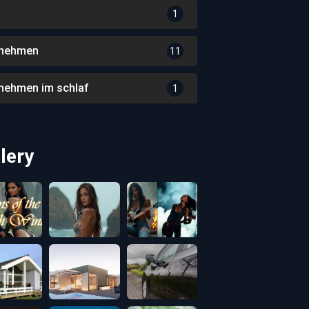
1
nehmen
11
nehmen im schlaf
1
lery