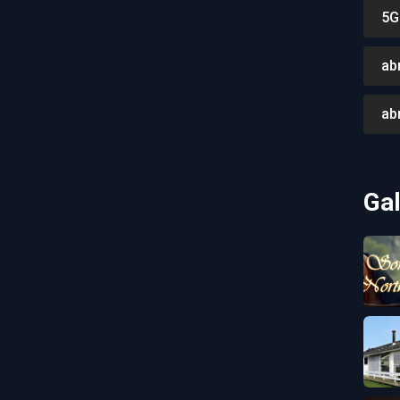
5G
ab
ab
Gal