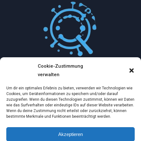
Cookie-Zustimmung
Mythologische Abenteuer in der Welt der
verwalten
Künstlichen Intelligenz…
Um dir ein optimales Erlebnis zu bieten, verwenden wir Technologien wie
Dez. 2, 2024
Cookies, um Geräteinformationen zu speichern und/oder darauf
zuzugreifen. Wenn du diesen Technologien zustimmst, können wir Daten
wie das Surfverhalten oder eindeutige IDs auf dieser Website verarbeiten.
Ein virtueller Traum am wilden Strand
Wenn du deine Zustimmung nicht erteilst oder zurückziehst, können
bestimmte Merkmale und Funktionen beeinträchtigt werden.
Dez. 2, 2024
Akzeptieren