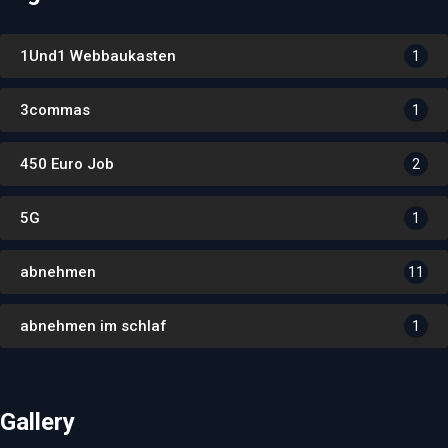
1Und1 Webbaukasten
1
3commas
1
450 Euro Job
2
5G
1
abnehmen
11
abnehmen im schlaf
1
Gallery