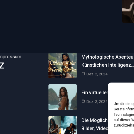
Impressum
Mythologische Abenteuer
Z
Künstlichen Intelligenz
Dez. 2, 2024
Ein virtueller Traum am 
Dez. 2, 2024
Um dir ein 
Geräteinfor
Technologie
Die Möglichkeiten der Kü
auf dieser 
zurückziehs
Bilder, Videos und…