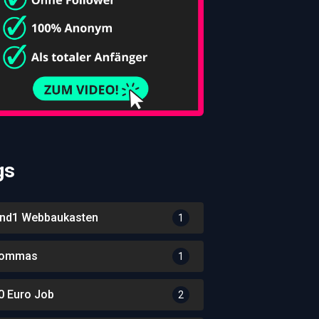
gs
nd1 Webbaukasten
1
ommas
1
0 Euro Job
2