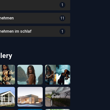
1
nehmen
11
nehmen im schlaf
1
lery