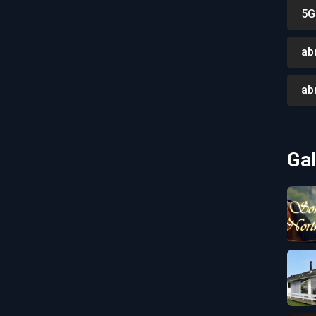
5G
ab
ab
Gal