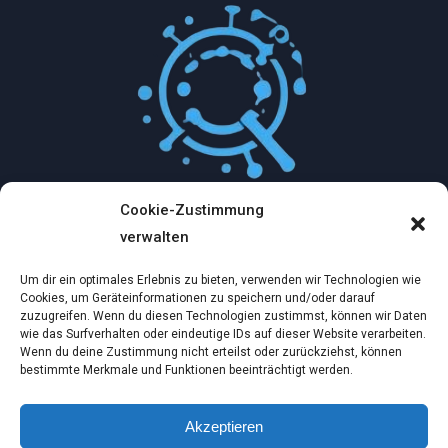
Cookie-Zustimmung
Mythologische Abenteuer in der Welt der
verwalten
Künstlichen Intelligenz…
Um dir ein optimales Erlebnis zu bieten, verwenden wir Technologien wie
Dez. 2, 2024
Cookies, um Geräteinformationen zu speichern und/oder darauf
zuzugreifen. Wenn du diesen Technologien zustimmst, können wir Daten
wie das Surfverhalten oder eindeutige IDs auf dieser Website verarbeiten.
Ein virtueller Traum am wilden Strand
Wenn du deine Zustimmung nicht erteilst oder zurückziehst, können
bestimmte Merkmale und Funktionen beeinträchtigt werden.
Dez. 2, 2024
Akzeptieren