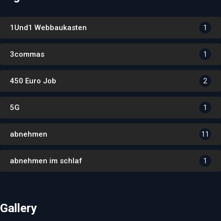
1Und1 Webbaukasten
1
3commas
1
450 Euro Job
2
5G
1
abnehmen
11
abnehmen im schlaf
1
Gallery