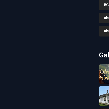
5G
ab
ab
Gal