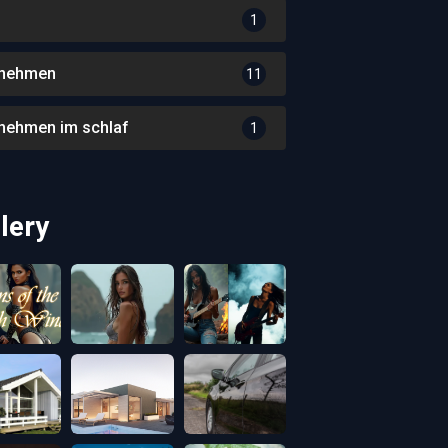
1
nehmen
11
nehmen im schlaf
1
lery