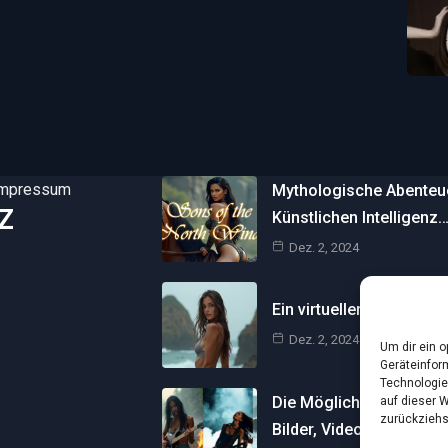
Impressum
Mythologische Abenteuer
Z
Künstlichen Intelligenz
Dez. 2, 2024
Ein virtueller Traum am 
Dez. 2, 2024
Um dir ein 
Geräteinfor
Technologie
Die Möglichkeiten der Kü
auf dieser 
zurückziehs
Bilder, Videos und…