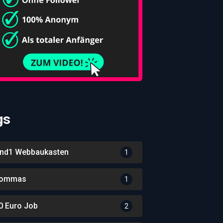
gs
nd1 Webbaukasten
1
ommas
1
0 Euro Job
2