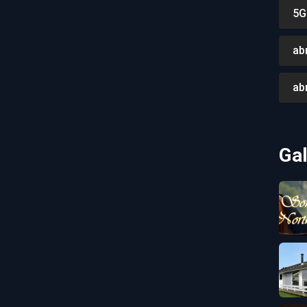
5G
ab
ab
Gal