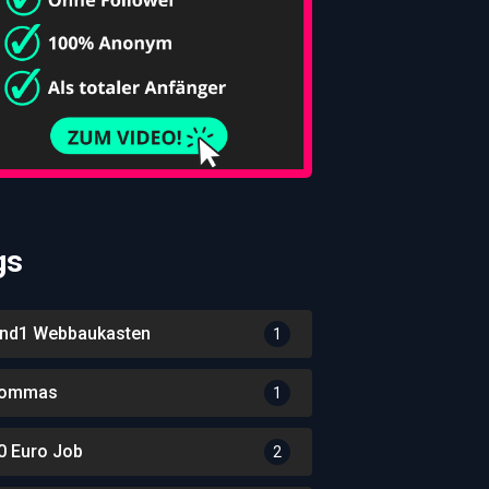
gs
nd1 Webbaukasten
1
ommas
1
0 Euro Job
2