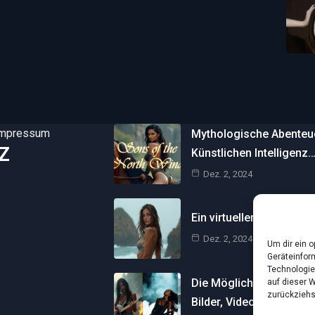
Impressum
Mythologische Abenteuer
Z
Künstlichen Intelligenz
Dez. 2, 2024
Ein virtueller Traum am 
Dez. 2, 2024
Um dir ein 
Geräteinfor
Technologie
Die Möglichkeiten der Kü
auf dieser 
zurückziehs
Bilder, Videos und…