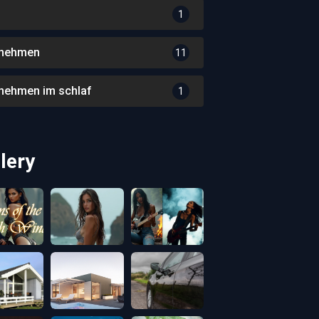
1
nehmen
11
nehmen im schlaf
1
lery