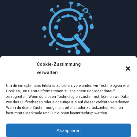
Cookie-Zustimmung
Mythologische Abenteuer in der Welt der
verwalten
Künstlichen Intelligenz…
Um dir ein optimales Erlebnis zu bieten, verwenden wir Technologien wie
Dez. 2, 2024
Cookies, um Geräteinformationen zu speichern und/oder darauf
zuzugreifen. Wenn du diesen Technologien zustimmst, können wir Daten
wie das Surfverhalten oder eindeutige IDs auf dieser Website verarbeiten.
Ein virtueller Traum am wilden Strand
Wenn du deine Zustimmung nicht erteilst oder zurückziehst, können
bestimmte Merkmale und Funktionen beeinträchtigt werden.
Dez. 2, 2024
Akzeptieren