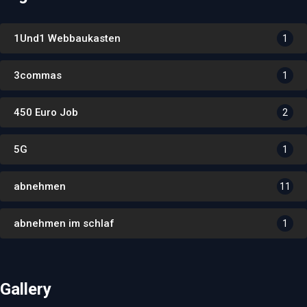
1Und1 Webbaukasten
1
3commas
1
450 Euro Job
2
5G
1
abnehmen
11
abnehmen im schlaf
1
Gallery