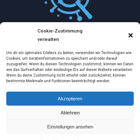
Cookie-Zustimmung
Mythologische Abenteuer in der Welt der
verwalten
Künstlichen Intelligenz…
Um dir ein optimales Erlebnis zu bieten, verwenden wir Technologien wie
Dez. 2, 2024
Cookies, um Geräteinformationen zu speichern und/oder darauf
zuzugreifen. Wenn du diesen Technologien zustimmst, können wir Daten
wie das Surfverhalten oder eindeutige IDs auf dieser Website verarbeiten.
Ein virtueller Traum am wilden Strand
Wenn du deine Zustimmung nicht erteilst oder zurückziehst, können
bestimmte Merkmale und Funktionen beeinträchtigt werden.
Dez. 2, 2024
Akzeptieren
Die Möglichkeiten der Künstlichen Intelligenz:
Ablehnen
Bilder, Videos und…
Nov. 14, 2024
Einstellungen ansehen