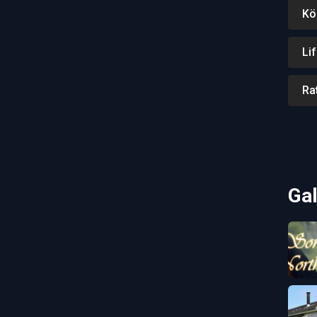
Kö
Li
Ra
Gal