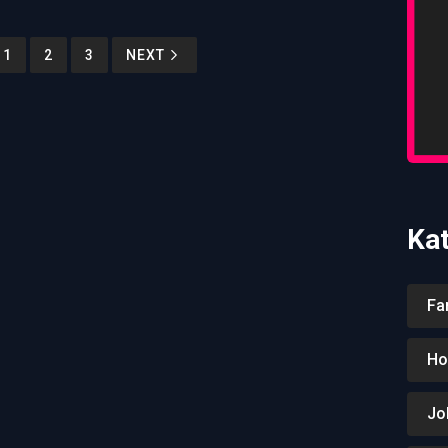
1
2
3
NEXT
Ka
Fa
Ho
Jo