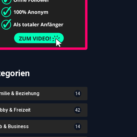
tegorien
milie & Beziehung
14
bby & Freizeit
42
b & Business
14