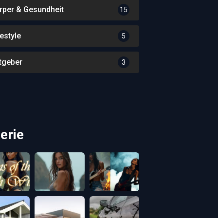
rper & Gesundheit
15
festyle
5
tgeber
3
erie