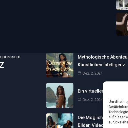
Impressum
Mythologische Abenteuer
Z
Künstlichen Intelligenz
Dez. 2, 2024
Ein virtueller Traum am 
Dez. 2, 2024
Um dir ein 
Geräteinfor
Technologie
Die Möglichkeiten der Kü
auf dieser 
zurückziehs
Bilder, Videos und…