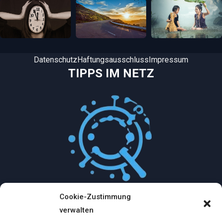
Datenschutz
Haftungsausschluss
Impressum
TIPPS IM NETZ
Cookie-Zustimmung
Mythologische Abenteuer in der Welt der
verwalten
Künstlichen Intelligenz…