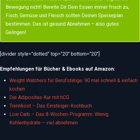
Bewegung nicht! Bereite Dir Dein Essen immer frisch zu,
Fisch, Gemüse und Fleisch sollten Deinen Speiseplan
bestimmen. Das ist gesund Abnehmen – also gutes
Gelingen!
[divider style=”dotted” top=”20″ bottom=”20″]
Empfehlungen für Bücher & Ebooks auf Amazon:
Weight Watchers für Berufstätige: 90 mal schnell & einfach
kochen
Die Adipositas-Kur mit hCG
Trennkost – Das Einsteiger-Kochbuch
Low Carb – Das 8-Wochen-Programm: Wenig
Kohlenhydrate – viel abnehmen