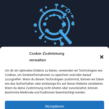
Cookie-Zustimmung
Mythologische Abenteuer in der Welt der
verwalten
Künstlichen Intelligenz…
Um dir ein optimales Erlebnis zu bieten, verwenden wir Technologien wie
Dez. 2, 2024
Cookies, um Geräteinformationen zu speichern und/oder darauf
zuzugreifen. Wenn du diesen Technologien zustimmst, können wir Daten
wie das Surfverhalten oder eindeutige IDs auf dieser Website verarbeiten.
Ein virtueller Traum am wilden Strand
Wenn du deine Zustimmung nicht erteilst oder zurückziehst, können
bestimmte Merkmale und Funktionen beeinträchtigt werden.
Dez. 2, 2024
Akzeptieren