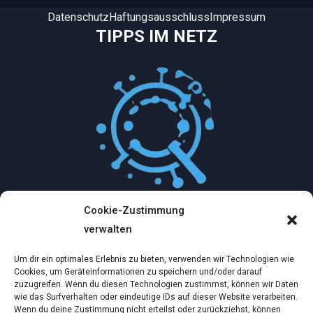
Datenschutz
Haftungsausschluss
Impressum
TIPPS IM NETZ
Cookie-Zustimmung
Mythologische Abenteuer in der Welt der
verwalten
Künstlichen Intelligenz…
Um dir ein optimales Erlebnis zu bieten, verwenden wir Technologien wie
Dez. 2, 2024
Cookies, um Geräteinformationen zu speichern und/oder darauf
zuzugreifen. Wenn du diesen Technologien zustimmst, können wir Daten
wie das Surfverhalten oder eindeutige IDs auf dieser Website verarbeiten.
Ein virtueller Traum am wilden Strand
Wenn du deine Zustimmung nicht erteilst oder zurückziehst, können