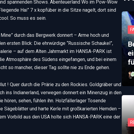
nen und spannenden Shows. Abenteuerland Wo im Pow-Wow
Fliegende Hai” 7 x kopfüber in die Sitze nagelt, dort sind
cool. So muss es sein.
F
y Mine” durch das Bergwerk donnert – Arme hoch und
B
 den ersten Blick: Die ehrwürdige “Russische Schaukel”,
lgalerie – auf dem Alten Jahrmarkt im HANSA-PARK ist
e
t die Atmosphäre des Südens eingefangen, und bei einem
f
cht so mancher, dieser Tag sollte nie zu Ende gehen.
lut ! Quer durch die Prärie zu den Rockies. Goldgräber und
h ins Indianerland, verwegen donnert ein Minenzug in den
ie hören, sehen, fühlen ihn. Holzfällerlager Tosende
e Sägeblätter und harte Kerle mit großkarierten Hemden –
 dem Vorbild aus den USA holte sich HANSA-PARK eine der
R