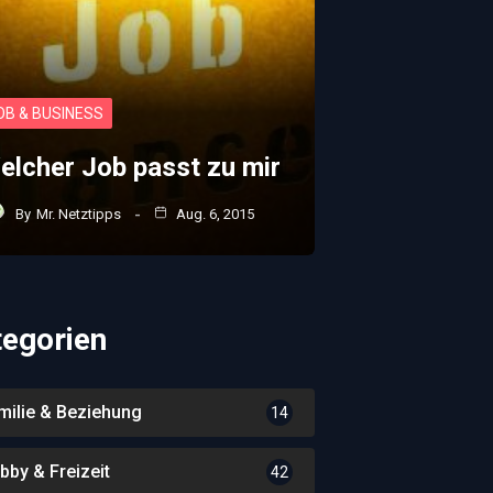
OB & BUSINESS
elcher Job passt zu mir
By
Mr. Netztipps
Aug. 6, 2015
tegorien
milie & Beziehung
14
bby & Freizeit
42