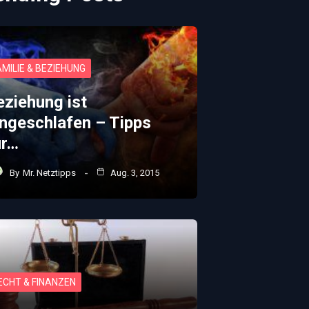
AMILIE & BEZIEHUNG
eziehung ist
ingeschlafen – Tipps
ür…
By
Mr. Netztipps
Aug. 3, 2015
ECHT & FINANZEN