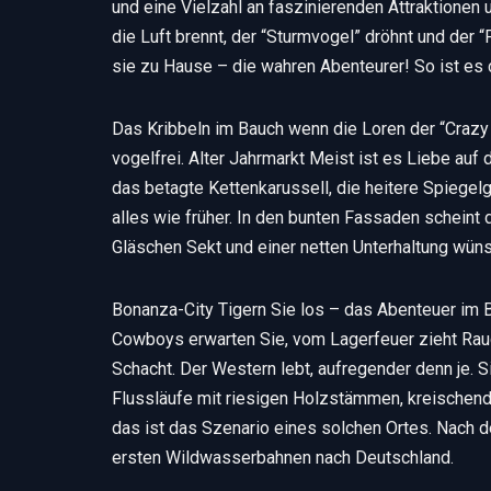
und eine Vielzahl an faszinierenden Attraktio
die Luft brennt, der “Sturmvogel” dröhnt und der “
sie zu Hause – die wahren Abenteurer! So ist es 
Das Kribbeln im Bauch wenn die Loren der “Craz
vogelfrei. Alter Jahrmarkt Meist ist es Liebe auf
das betagte Kettenkarussell, die heitere Spiege
alles wie früher. In den bunten Fassaden schein
Gläschen Sekt und einer netten Unterhaltung wüns
Bonanza-City Tigern Sie los – das Abenteuer im B
Cowboys erwarten Sie, vom Lagerfeuer zieht Rauc
Schacht. Der Western lebt, aufregender denn je. S
Flussläufe mit riesigen Holzstämmen, kreischend
das ist das Szenario eines solchen Ortes. Nach
ersten Wildwasserbahnen nach Deutschland.