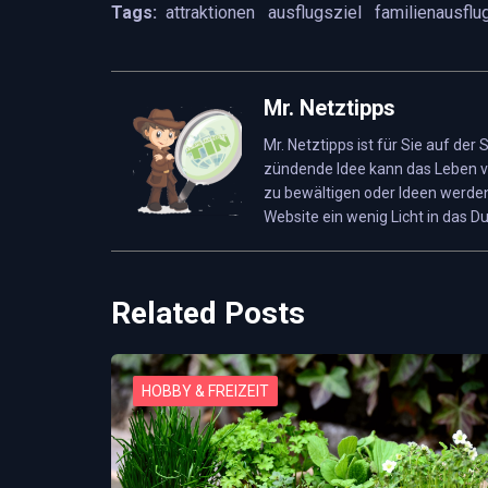
Tags:
attraktionen
ausflugsziel
familienausflu
Adresse:
Freizeitpark Hansa-Park, Am F
Senioren ab 60 Jahre (inkl. Kuchengedeck)
Telefon:
0049 (04563) 4740
Kinder von 4 – 14 Jahren
Mr. Netztipps
Mr. Netztipps ist für Sie auf der
Website:
www.hansapark.de
Kinder unter 4 J. / Geburtstagskinder bis 14 J
zündende Idee kann das Leben v
zu bewältigen oder Ideen werden
Gruppen ab 20 zahlenden Personen
Website ein wenig Licht in das Du
Gruppe ab 10 Kinder/Jugendl. bis einschl. 17 
Related Posts
HOBBY & FREIZEIT