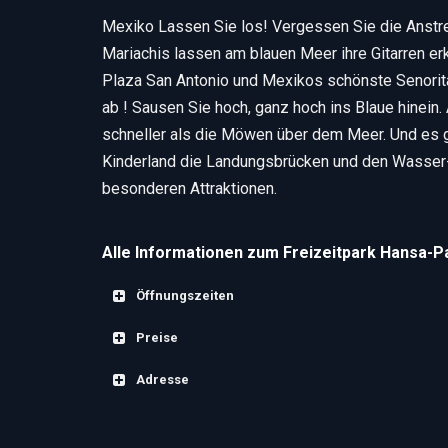
Mexiko Lassen Sie los! Vergessen Sie die Anstre
Mariachis lassen am blauen Meer ihre Gitarren er
Plaza San Antonio und Mexikos schönste Senorita 
ab ! Sausen Sie hoch, ganz hoch ins Blaue hinein
schneller als die Möwen über dem Meer. Und es g
Kinderland die Landungsbrücken und den Wasser
besonderen Attraktionen.
Alle Informationen zum Freizeitpark Hansa-P
Öffnungszeiten
Preise
HANSA-PARK Öffnungszeiten:
Adresse
HANSA-PARK Eintrittspreise
HANSA-PARK – Anfahrt
Erwachsene und Jugendliche ab 15 Jahre