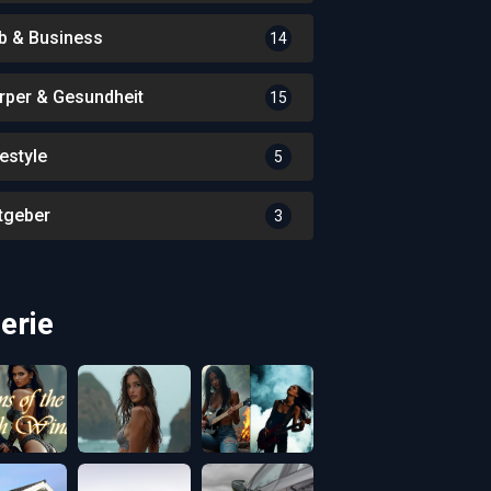
b & Business
14
rper & Gesundheit
15
festyle
5
tgeber
3
erie