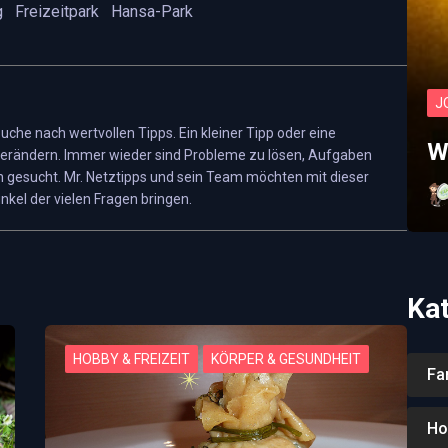
g
Freizeitpark
Hansa-Park
ahrenkrog 1, 23730 Sierksdorf
€28,00
€28,00
J
 Suche nach wertvollen Tipps. Ein kleiner Tipp oder eine
.
gratis
W
erändern. Immer wieder sind Probleme zu lösen, Aufgaben
 gesucht. Mr. Netztipps und sein Team möchten mit dieser
€28,00
nkel der vielen Fragen bringen.
J.
€18,00
Ka
HOBBY & FREIZEIT
KÖRPER & GESUNDHEIT
Fa
Ho