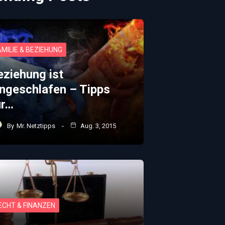
AMILIE & BEZIEHUNG
eziehung ist
ingeschlafen – Tipps
ür…
By
Mr. Netztipps
Aug. 3, 2015
ECHT & FINANZEN