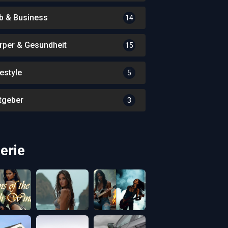
b & Business
14
rper & Gesundheit
15
festyle
5
tgeber
3
erie