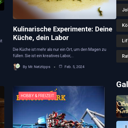
Jo
Kö
Kulinarische Experimente: Deine
Küche, dein Labor
Li
it
Die Küche ist mehr als nur ein Ort, um den Magen zu
füllen. Sie ist ein kreatives Labor,…
Ra
By
Mr. Netztipps
Feb. 5, 2024
Gal
HOBBY & FREIZEIT