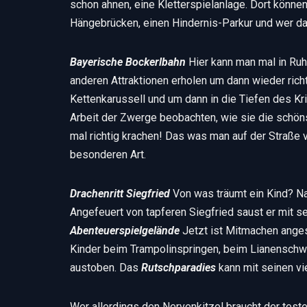
schon ahnen, eine Kletterspielanlage. Dort könne
Hängebrücken, einen Hindernis-Parkur und wer dan
Bayerische Bockerlbahn
Hier kann man mal in Ruh
anderen Attraktionen erholen um dann wieder rich
Kettenkarussell und um dann in die Tiefen des Kr
Arbeit der Zwerge beobachten, wie sie die schöns
mal richtig krachen! Das was man auf der Straße 
besonderen Art.
Drachenritt Siegfried
Von was träumt ein Kind? Na 
Angefeuert von tapferen Siegfried saust er mit s
Abenteuerspielgelände
Jetzt ist Mitmachen anges
Kinder beim Trampolinspringen, beim Lianenschwi
austoben. Das
Rutschparadies
kann mit seinen vi
Wer allerdings den Nervenkitzel braucht der teste