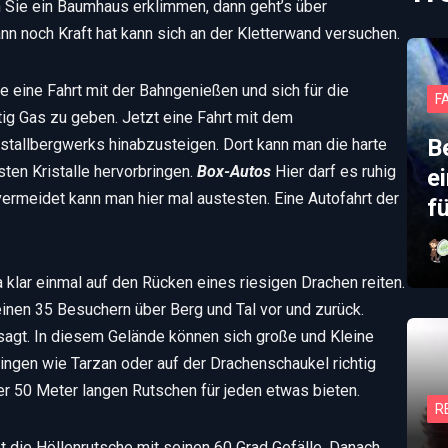
n Sie ein Baumhaus erklimmen, dann geht’s über
n noch Kraft hat kann sich an der Kletterwand versuchen.
e eine Fahrt mit der Bahngenießen und sich für die
F
tig Gas zu geben. Jetzt eine Fahrt mit dem
B
istallbergwerks hinabzusteigen. Dort kann man die harte
ten Kristalle hervorbringen.
Box-Autos
Hier darf es ruhig
e
vermeidet kann man hier mal austesten. Eine Autofahrt der
f
klar einmal auf den Rücken eines riesigen Drachen reiten.
einen 35 Besuchern über Berg und Tal vor und zurück.
agt. In diesem Gelände können sich große und Kleine
ngen wie Tarzan oder auf der Drachenschaukel richtig
er 50 Meter langen Rutschen für jeden etwas bieten.
R
t die Höllenrutsche mit seinen 60 Grad Gefälle. Danach