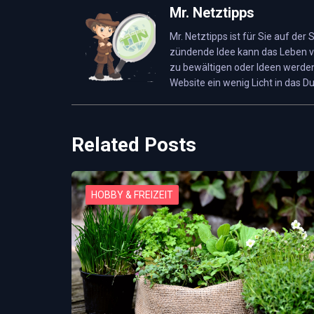
Telefon:
0049 (08663) 1413
Erwachsenen-Gruppe
Mr. Netztipps
Mr. Netztipps ist für Sie auf der
Website:
www.freizeitpark.by
Kinder- und Senioren(ab 65 J.)-Gruppe
zündende Idee kann das Leben v
zu bewältigen oder Ideen werden
Kinder (unter 90 cm)
Website ein wenig Licht in das Du
Related Posts
HOBBY & FREIZEIT