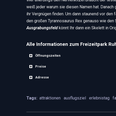
weiß jeder warum sie diesen Namen hat. Danach g
ihr Vergnügen finden. Um dann staunend vor den fa
den großen Tyrannosaurus Rex genauso wie den 
Ausgrabungsfeld
könnt Ihr dann ein Skelett in Or
Alle Informationen zum Freizeitpark Ru
Öffnungszeiten
Preise
Freizeitpark Ruhpolding Märchen-Erlebnisp
Adresse
Freizeitpark Ruhpolding Bayern – Eintrittspr
Freizeitpark Ruhpolding – Adresse:
Erwachsene
Tags:
attraktionen
ausflugsziel
erlebnistag
f
Adresse:
Freizeitpark Ruhpolding, Vord
Kinder (90 cm – 11 Jahre)