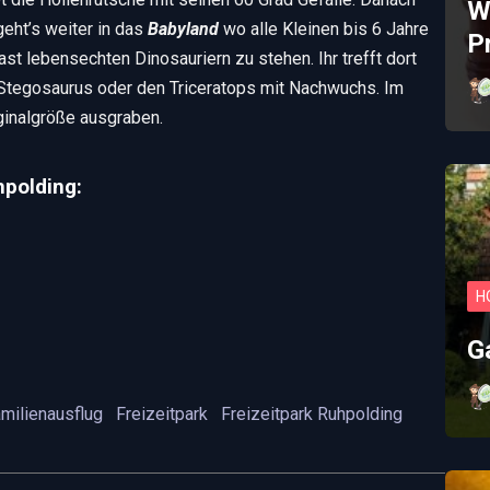
W
eht’s weiter in das
Babyland
wo alle Kleinen bis 6 Jahre
P
st lebensechten Dinosauriern zu stehen. Ihr trefft dort
Stegosaurus oder den Triceratops mit Nachwuchs. Im
iginalgröße ausgraben.
hpolding:
ark – Öffnungszeiten:
H
eise:
G
€11,50
amilienausflug
Freizeitpark
Freizeitpark Ruhpolding
erbrand 7, 83324 Ruhpolding, Deutschland
€9,90