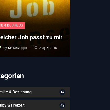
OB & BUSINESS
elcher Job passt zu mir
By
Mr. Netztipps
Aug. 6, 2015
tegorien
milie & Beziehung
14
bby & Freizeit
42