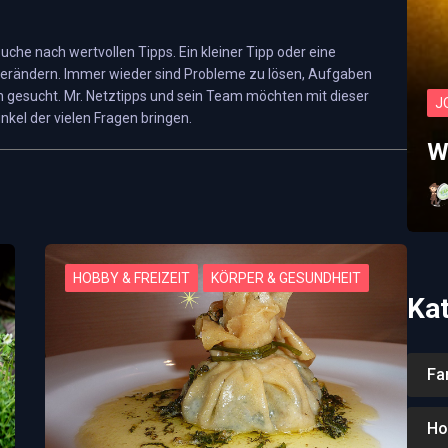
€9,50
 Suche nach wertvollen Tipps. Ein kleiner Tipp oder eine
€8,00
erändern. Immer wieder sind Probleme zu lösen, Aufgaben
 gesucht. Mr. Netztipps und sein Team möchten mit dieser
J
gratis
nkel der vielen Fragen bringen.
W
HOBBY & FREIZEIT
KÖRPER & GESUNDHEIT
Ka
Fa
Ho