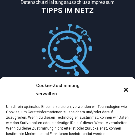
Datenschutz
Haftungsausschluss
Impressum
TIPPS IM NETZ
Cookie-Zustimmung
Mythologische Abenteuer in der Welt der
verwalten
Künstlichen Intelligenz…
Um dir ein optimales Erlebnis zu bieten, verwenden wir Technologien wie
Dez. 2, 2024
Cookies, um Geräteinformationen zu speichern und/oder darauf
zuzugreifen. Wenn du diesen Technologien zustimmst, können wir Daten
wie das Surfverhalten oder eindeutige IDs auf dieser Website verarbeiten.
Ein virtueller Traum am wilden Strand
Wenn du deine Zustimmung nicht erteilst oder zurückziehst, können
bestimmte Merkmale und Funktionen beeinträchtigt werden.