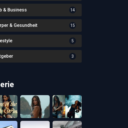
b & Business
14
rper & Gesundheit
15
festyle
5
tgeber
3
erie