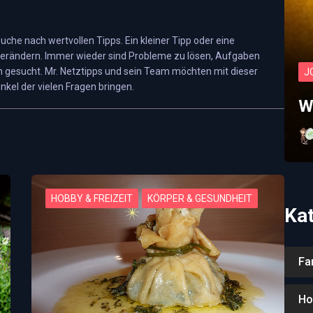
€3,00
 Suche nach wertvollen Tipps. Ein kleiner Tipp oder eine
erändern. Immer wieder sind Probleme zu lösen, Aufgaben
 gesucht. Mr. Netztipps und sein Team möchten mit dieser
J
nkel der vielen Fragen bringen.
W
HOBBY & FREIZEIT
KÖRPER & GESUNDHEIT
Ka
Fa
Ho