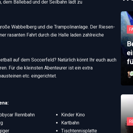
n, dem Bällebad und der Seilbahn lädt zu
 große Wabbelberg und die Trampolinanlage. Der Riesen-
F
ner rasanten Fahrt durch die Halle laden zahlreiche
B
e
tball auf dem Soccerfeld? Natürlich könnt Ihr euch auch
f
en. Für die kleinsten Abenteurer ist ein extra
austeinen etc. eingerichtet.
ena:
bbycar Rennbahn
Kinder Kino
R
rg
Kartbahn
iger
Tischtennisplatte