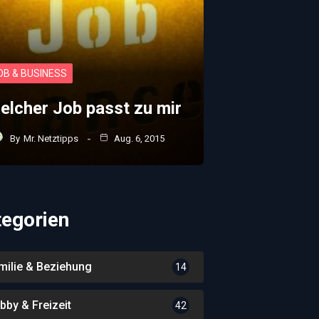
OB & BUSINESS
elcher Job passt zu mir
By
Mr. Netztipps
Aug. 6, 2015
tegorien
milie & Beziehung
14
bby & Freizeit
42