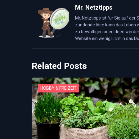
Kinder bis 3 Jahre
Mr. Netztipps
Telefon:
0049 (05401) 362918
Mr. Netztipps ist für Sie auf der
zündende Idee kann das Leben v
Website:
www.zappel-spielarena.de
zu bewältigen oder Ideen werden
Website ein wenig Licht in das Du
Related Posts
HOBBY & FREIZEIT