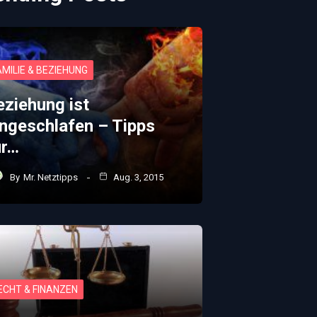
AMILIE & BEZIEHUNG
eziehung ist
ingeschlafen – Tipps
ür…
By
Mr. Netztipps
Aug. 3, 2015
ECHT & FINANZEN