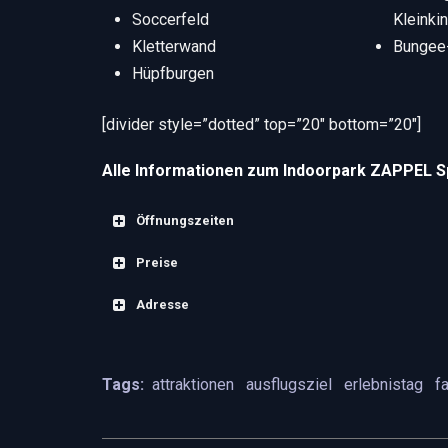
Soccerfeld
Kleinki
Kletterwand
Bungee
Hüpfburgen
[divider style=”dotted” top=”20″ bottom=”20″]
Alle Informationen zum Indoorpark ZAPPEL S
Öffnungszeiten
Preise
Der Indoorpark ZAPPEL Spielarena hat zu f
Adresse
Indoorpark ZAPPEL Spielarena – Eintrittspr
Indoorpark ZAPPEL Spielarena – Adresse:
Kinder (3-18 Jahre)
Tags:
attraktionen
ausflugsziel
erlebnistag
f
Adresse:
Indoorpark ZAPPEL Spielarena,
Erwachsene
Deutschland