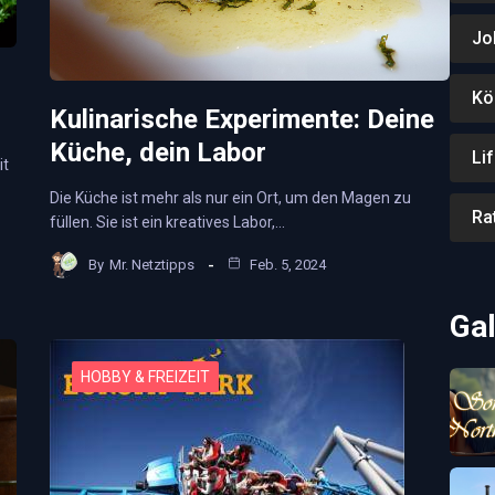
Jo
Kö
Kulinarische Experimente: Deine
Küche, dein Labor
Li
it
Die Küche ist mehr als nur ein Ort, um den Magen zu
Ra
füllen. Sie ist ein kreatives Labor,…
By
Mr. Netztipps
Feb. 5, 2024
Gal
HOBBY & FREIZEIT