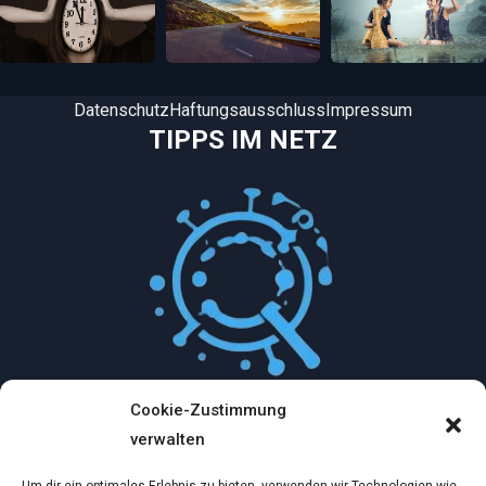
Datenschutz
Haftungsausschluss
Impressum
TIPPS IM NETZ
Cookie-Zustimmung
Mythologische Abenteuer in der Welt der
verwalten
Künstlichen Intelligenz…