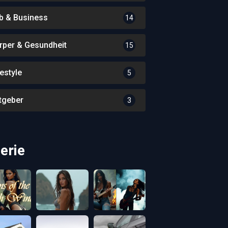
b & Business
14
rper & Gesundheit
15
festyle
5
tgeber
3
erie