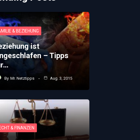
AMILIE & BEZIEHUNG
eziehung ist
ingeschlafen – Tipps
ür…
By
Mr. Netztipps
Aug. 3, 2015
ECHT & FINANZEN