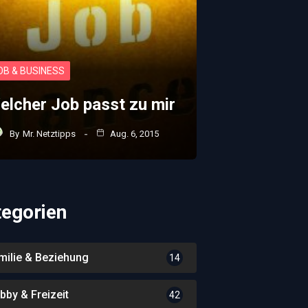
OB & BUSINESS
elcher Job passt zu mir
By
Mr. Netztipps
Aug. 6, 2015
tegorien
milie & Beziehung
14
bby & Freizeit
42