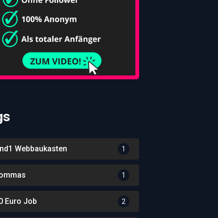
gs
nd1 Webbaukasten
1
ommas
1
0 Euro Job
2