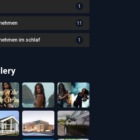
1
nehmen
11
nehmen im schlaf
1
lery