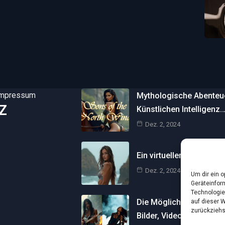
Impressum
Mythologische Abenteuer
Z
Künstlichen Intelligenz
Dez. 2, 2024
Ein virtueller Traum am 
Dez. 2, 2024
Um dir ein 
Geräteinfor
Technologie
Die Möglichkeiten der Kü
auf dieser 
zurückziehs
Bilder, Videos und…