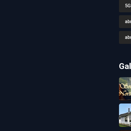
5G
ab
ab
Gal