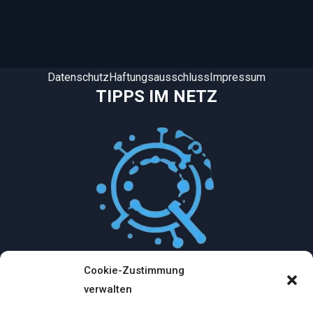
Datenschutz
Haftungsausschluss
Impressum
TIPPS IM NETZ
Cookie-Zustimmung
Mythologische Abenteuer in der Welt der
verwalten
Künstlichen Intelligenz…